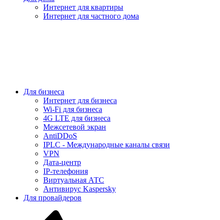
Интернет для квартиры
Интернет для частного дома
Для бизнеса
Интернет для бизнеса
Wi-Fi для бизнеса
4G LTE для бизнеса
Межсетевой экран
AntiDDoS
IPLC - Международные каналы связи
VPN
Дата-центр
IP-телефония
Виртуальная АТС
Антивирус Kaspersky
Для провайдеров