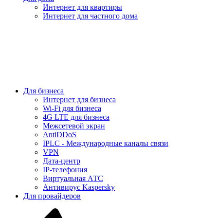
Интернет для квартиры
Интернет для частного дома
Для бизнеса
Интернет для бизнеса
Wi-Fi для бизнеса
4G LTE для бизнеса
Межсетевой экран
AntiDDoS
IPLC - Международные каналы связи
VPN
Дата-центр
IP-телефония
Виртуальная АТС
Антивирус Kaspersky
Для провайдеров