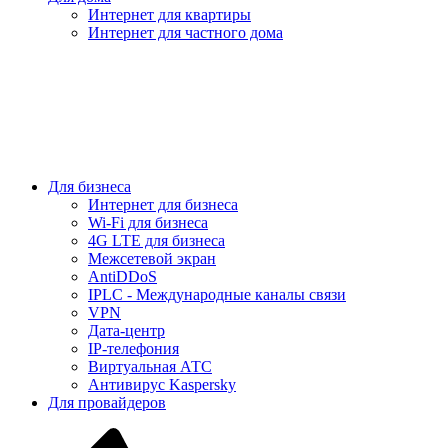
Интернет для квартиры
Интернет для частного дома
Для бизнеса
Интернет для бизнеса
Wi-Fi для бизнеса
4G LTE для бизнеса
Межсетевой экран
AntiDDoS
IPLC - Международные каналы связи
VPN
Дата-центр
IP-телефония
Виртуальная АТС
Антивирус Kaspersky
Для провайдеров