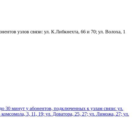
нентов узлов связи: ул. К.Либкнехта, 66 и 70; ул. Волоха, 1
 до 30 минут у абонентов, подключенных к узлам связи: ул.
комсомола, 3, 11, 19; ул. Доватора, 25, 27; ул. Лиможа, 27; ул.