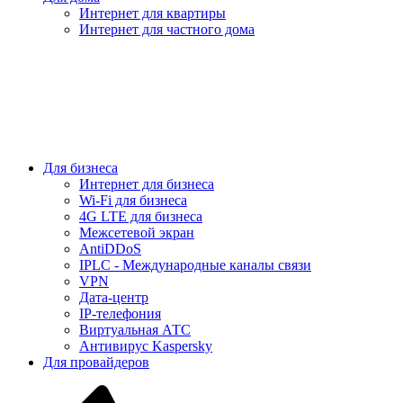
Интернет для квартиры
Интернет для частного дома
Для бизнеса
Интернет для бизнеса
Wi-Fi для бизнеса
4G LTE для бизнеса
Межсетевой экран
AntiDDoS
IPLC - Международные каналы связи
VPN
Дата-центр
IP-телефония
Виртуальная АТС
Антивирус Kaspersky
Для провайдеров