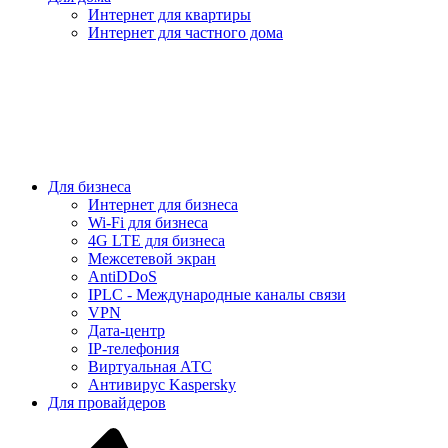
Интернет для квартиры
Интернет для частного дома
Для бизнеса
Интернет для бизнеса
Wi-Fi для бизнеса
4G LTE для бизнеса
Межсетевой экран
AntiDDoS
IPLC - Международные каналы связи
VPN
Дата-центр
IP-телефония
Виртуальная АТС
Антивирус Kaspersky
Для провайдеров