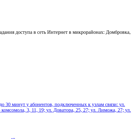
падания доступа в сеть Интернет в микрорайонах: Домбровка,
 до 30 минут у абонентов, подключенных к узлам связи: ул.
комсомола, 3, 11, 19; ул. Доватора, 25, 27; ул. Лиможа, 27; ул.