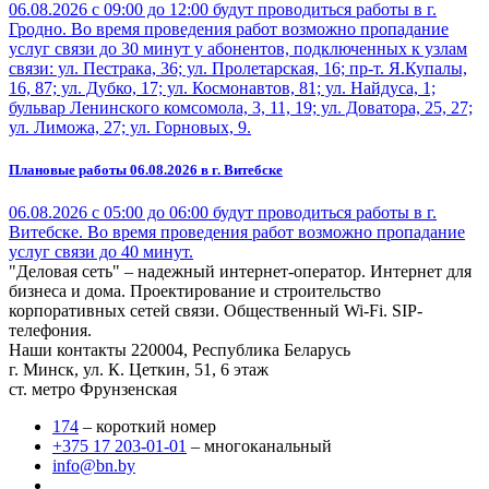
06.08.2026 с 09:00 до 12:00 будут проводиться работы в г.
Гродно. Во время проведения работ возможно пропадание
услуг связи до 30 минут у абонентов, подключенных к узлам
связи: ул. Пестрака, 36; ул. Пролетарская, 16; пр-т. Я.Купалы,
16, 87; ул. Дубко, 17; ул. Космонавтов, 81; ул. Найдуса, 1;
бульвар Ленинского комсомола, 3, 11, 19; ул. Доватора, 25, 27;
ул. Лиможа, 27; ул. Горновых, 9.
Плановые работы 06.08.2026 в г. Витебске
06.08.2026 с 05:00 до 06:00 будут проводиться работы в г.
Витебске. Во время проведения работ возможно пропадание
услуг связи до 40 минут.
"Деловая сеть" – надежный интернет-оператор. Интернет для
бизнеса и дома. Проектирование и строительство
корпоративных сетей связи. Общественный Wi-Fi. SIP-
телефония.
Наши контакты
220004, Республика Беларусь
г. Минск, ул. К. Цеткин, 51, 6 этаж
ст. метро Фрунзенская
174
– короткий номер
+375 17 203-01-01
– многоканальный
info@bn.by