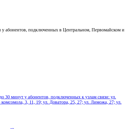
язи у абонентов, подключенных в Центральном, Первомайском и
 до 30 минут у абонентов, подключенных к узлам связи: ул.
комсомола, 3, 11, 19; ул. Доватора, 25, 27; ул. Лиможа, 27; ул.