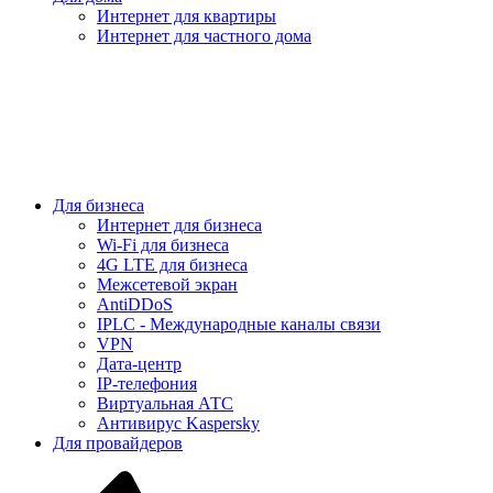
Интернет для квартиры
Интернет для частного дома
Для бизнеса
Интернет для бизнеса
Wi-Fi для бизнеса
4G LTE для бизнеса
Межсетевой экран
AntiDDoS
IPLC - Международные каналы связи
VPN
Дата-центр
IP-телефония
Виртуальная АТС
Антивирус Kaspersky
Для провайдеров