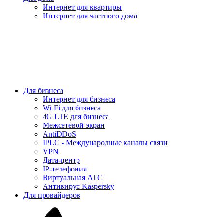
Интернет для квартиры
Интернет для частного дома
Для бизнеса
Интернет для бизнеса
Wi-Fi для бизнеса
4G LTE для бизнеса
Межсетевой экран
AntiDDoS
IPLC - Международные каналы связи
VPN
Дата-центр
IP-телефония
Виртуальная АТС
Антивирус Kaspersky
Для провайдеров